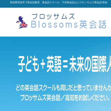
高知県高知市で英会話教室、英会話スクール、子供英会話ならブロッサムズ英会話/高知